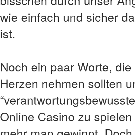
bisschen durch unser An
wie einfach und sicher d
ist.
Noch ein paar Worte, die 
Herzen nehmen sollten u
“verantwortungsbewusste
Online Casino zu spielen 
mehr man gewinnt. Doch g