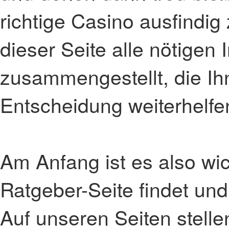
richtige Casino ausfindig
dieser Seite alle nötigen 
zusammengestellt, die Ihn
Entscheidung weiterhelfe
Am Anfang ist es also wi
Ratgeber-Seite findet und 
Auf unseren Seiten stelle