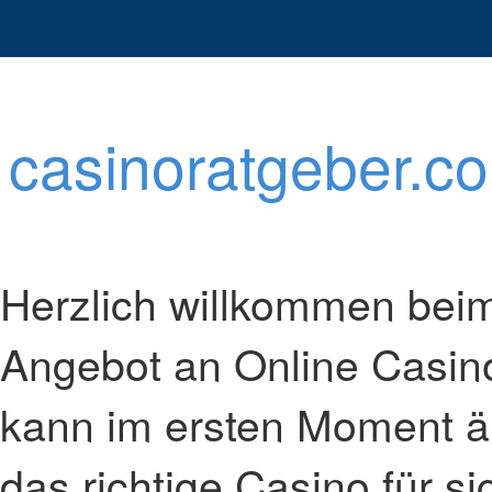
casinoratgeber.c
Herzlich willkommen bei
Angebot an Online Casinos
kann im ersten Moment äu
das richtige Casino für si