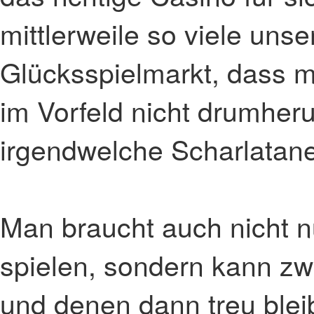
mittlerweile so viele uns
Glücksspielmarkt, dass 
im Vorfeld nicht drumher
irgendwelche Scharlatane
Man braucht auch nicht n
spielen, sondern kann zw
und denen dann treu blei