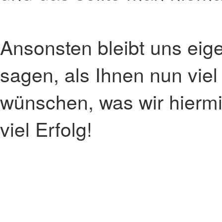
Ansonsten bleibt uns eige
sagen, als Ihnen nun vie
wünschen, was wir hiermi
viel Erfolg!