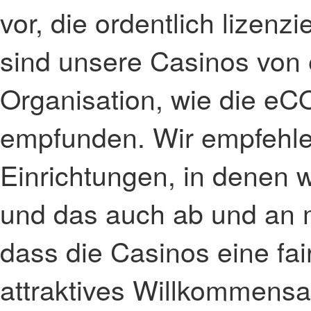
vor, die ordentlich lizenzi
sind unsere Casinos von
Organisation, wie die eC
empfunden. Wir empfehle
Einrichtungen, in denen w
und das auch ab und an 
dass die Casinos eine fa
attraktives Willkommensa